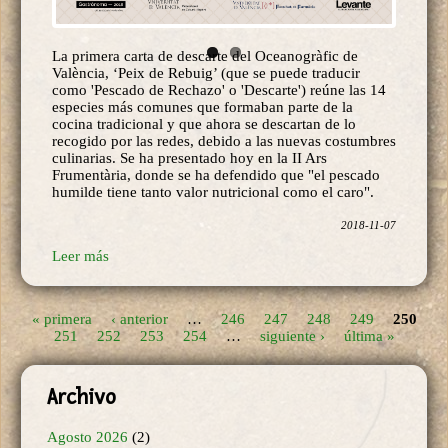
La primera carta de descarte del Oceanogràfic de
València, ‘Peix de Rebuig’ (que se puede traducir
como 'Pescado de Rechazo' o 'Descarte') reúne las 14
especies más comunes que formaban parte de la
cocina tradicional y que ahora se descartan de lo
recogido por las redes, debido a las nuevas costumbres
culinarias. Se ha presentado hoy en la II Ars
Frumentària, donde se ha defendido que "el pescado
humilde tiene tanto valor nutricional como el caro".
2018-11-07
Leer más
« primera
‹ anterior
…
246
247
248
249
250
Páginas
251
252
253
254
…
siguiente ›
última »
Archivo
Agosto 2026
(2)
Julio 2026
(16)
Junio 2026
(4)