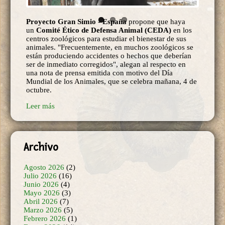
Proyecto Gran Simio
-
España
propone que haya
un
Comité Ético de Defensa Animal (CEDA)
en los
centros zoológicos para estudiar el bienestar de sus
animales. "Frecuentemente, en muchos zoológicos se
están produciendo accidentes o hechos que deberían
ser de inmediato corregidos", alegan al respecto en
una nota de prensa emitida con motivo del Día
Mundial de los Animales, que se celebra mañana, 4 de
octubre.
Leer más
Archivo
Agosto 2026
(2)
Julio 2026
(16)
Junio 2026
(4)
Mayo 2026
(3)
Abril 2026
(7)
Marzo 2026
(5)
Febrero 2026
(1)
Enero 2026
(14)
Diciembre 2025
(19)
Noviembre 2025
(11)