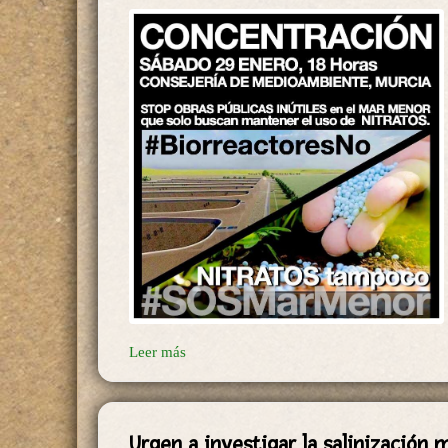
Leer más
Urgen a investigar la salinización 
que está más elevada que nunca