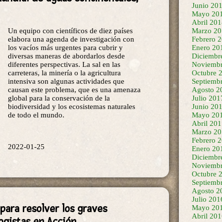
Junio 20
Mayo 20
Un equipo con científicos de diez países
Abril 20
elabora una agenda de investigación con
Marzo 20
los vacíos más urgentes para cubrir y
Febrero 
diversas maneras de abordarlos desde
Enero 20
diferentes perspectivas. La sal en las
Diciembr
carreteras, la minería o la agricultura
Noviembr
intensiva son algunas actividades que
Octubre 
causan este problema, que es una amenaza
Septiemb
global para la conservación de la
Agosto 2
biodiversidad y los ecosistemas naturales
Julio 201
de todo el mundo.
Junio 20
Mayo 20
Abril 20
2022-01-25
Marzo 20
Febrero 
Enero 20
Diciembr
Noviembr
Octubre 
Septiemb
 para resolver los graves
Agosto 2
Julio 201
ogistas en Acción
Mayo 20
Abril 20