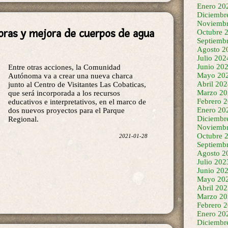
Enero 20
Diciembr
soras y mejora de cuerpos de agua
Noviembr
Octubre 
Septiemb
Agosto 2
Entre otras acciones, la Comunidad
Julio 202
Autónoma va a crear una nueva charca
Junio 20
junto al Centro de Visitantes Las Cobaticas,
Mayo 20
que será incorporada a los recursos
Abril 20
educativos e interpretativos, en el marco de
Marzo 20
dos nuevos proyectos para el Parque
Febrero 
Regional.
Enero 20
Diciembr
2021-01-28
Noviembr
Octubre 
Septiemb
Agosto 2
Julio 202
Junio 20
Mayo 20
Abril 20
Marzo 20
Febrero 
Enero 20
Diciembr