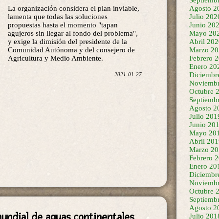
lamenta que todas las soluciones
Agosto 2
propuestas hasta el momento "tapan
Julio 202
agujeros sin llegar al fondo del problema",
Junio 20
y exige la dimisión del presidente de la
Mayo 20
Comunidad Autónoma y del consejero de
Abril 20
Agricultura y Medio Ambiente.
Marzo 20
Febrero 
2021-01-27
Enero 20
Diciembr
Noviembr
Octubre 
Septiemb
Agosto 2
Julio 201
Junio 20
Mayo 20
Abril 20
Marzo 20
Febrero 
Enero 20
Diciembr
Noviembr
Octubre 
Septiemb
mundial de aguas continentales,
Agosto 2
Julio 201