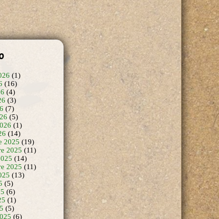
o
026
(1)
6
(16)
26
(4)
26
(3)
26
(7)
26
(5)
2026
(1)
26
(14)
e 2025
(19)
e 2025
(11)
2025
(14)
re 2025
(11)
025
(13)
5
(5)
25
(6)
25
(1)
25
(5)
2025
(6)