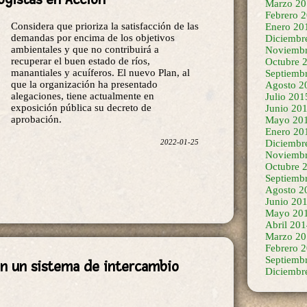
Marzo 20
Considera que prioriza la satisfacción de las
Febrero 
demandas por encima de los objetivos
Enero 20
ambientales y que no contribuirá a
Diciembr
recuperar el buen estado de ríos,
Noviembr
manantiales y acuíferos. El nuevo Plan, al
Octubre 
que la organización ha presentado
Septiemb
alegaciones, tiene actualmente en
Agosto 2
exposición pública su decreto de
Julio 201
aprobación.
Junio 20
Mayo 20
2022-01-25
Enero 20
Diciembr
Noviembr
Octubre 
Septiemb
Agosto 2
Junio 20
Mayo 20
Abril 20
Marzo 20
n un sistema de intercambio
Febrero 
Septiemb
Diciembr
La próxima semana comenzará la prueba
piloto en Santiago el Mayor por la mañana,