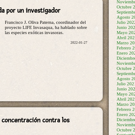
Noviembr
da por un investigador
Octubre 
Septiemb
Francisco J. Oliva Paterna, coordinador del
Agosto 2
proyecto LIFE Invasaqua, ha hablado sobre
Julio 202
las especies exóticas invasoras.
Junio 20
Mayo 20
2022-01-27
Abril 20
Marzo 20
Febrero 
Enero 20
Diciembr
Noviembr
Octubre 
Septiemb
Agosto 2
Julio 202
Junio 20
Mayo 20
Abril 20
Marzo 20
 concentración contra los
Febrero 
Enero 20
Diciembr
Noviembr
Octubre 
La organización considera el plan inviable,
Septiemb