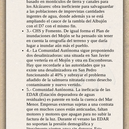
basado en montículos de tierra y canales para
los Alcázares: obra ineficiente para salvaguardar
a las poblaciones de imprevistas cantidades
ingentes de agua, donde además ya se está
ampliando el cauce de la rambla del Albujón
con el D7 con el mismo fin.
3.- CHS y Fomento. De igual forma el Plan de
inundaciones del Mojón se ha pensado sin tener
en cuenta la orografía del terreno y que daría
lugar a inundar aún más el pueblo.
4.- La Comunidad Autónoma sigue proponiendo
dos desalinizadoras: una situada en San Javier
que vertería en el Mojón y otra en Escombreras.
Hay que recordarle a las autoridades que ya
existe una desalinizadora en San Pedro
funcionando al 40% y subrayar el problema
añadido de la salmuera nitratada como desecho
contaminante y nuevo vertido.
5.- Comunidad Autónoma. La ineficacia de las
EDAR (Estación depuradora de aguas
residuales) es patente en toda la cuenca del Mar
Menor. Empresas externas sujetas a una contrata
que en muchos casos están anticuadas, faltan
motores y motores que apagan para no subir la
factura de la luz. Durante el verano las EDAR
no soportan la presión demográfica y
literalmente vierten agua sin depurar. Esta