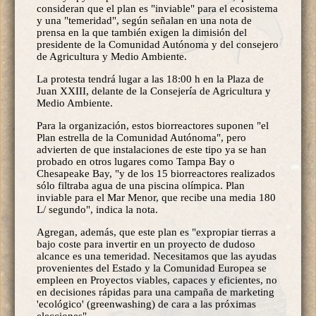
consideran que el plan es "inviable" para el ecosistema
y una "temeridad", según señalan en una nota de
prensa en la que también exigen la dimisión del
presidente de la Comunidad Autónoma y del consejero
de Agricultura y Medio Ambiente.
La protesta tendrá lugar a las 18:00 h en la Plaza de
Juan XXIII, delante de la Consejería de Agricultura y
Medio Ambiente.
Para la organización, estos biorreactores suponen "el
Plan estrella de la Comunidad Autónoma", pero
advierten de que instalaciones de este tipo ya se han
probado en otros lugares como Tampa Bay o
Chesapeake Bay, "y de los 15 biorreactores realizados
sólo filtraba agua de una piscina olímpica. Plan
inviable para el Mar Menor, que recibe una media 180
L/ segundo", indica la nota.
Agregan, además, que este plan es "expropiar tierras a
bajo coste para invertir en un proyecto de dudoso
alcance es una temeridad. Necesitamos que las ayudas
provenientes del Estado y la Comunidad Europea se
empleen en Proyectos viables, capaces y eficientes, no
en decisiones rápidas para una campaña de marketing
'ecológico' (greenwashing) de cara a las próximas
elecciones".