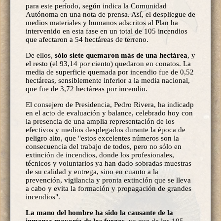
para este período, según indica la Comunidad
Autónoma en una nota de prensa. Así, el despliegue de
medios materiales y humanos adscritos al Plan ha
intervenido en esta fase en un total de 105 incendios
que afectaron a 54 hectáreas de terreno.
De ellos,
sólo siete quemaron más de una hectárea
, y
el resto (el 93,14 por ciento) quedaron en conatos. La
media de superficie quemada por incendio fue de 0,52
hectáreas, sensiblemente inferior a la media nacional,
que fue de 3,72 hectáreas por incendio.
El consejero de Presidencia, Pedro Rivera, ha indicadp
en el acto de evaluación y balance, celebrado hoy con
la presencia de una amplia representación de los
efectivos y medios desplegados durante la época de
peligro alto, que "estos excelentes números son la
consecuencia del trabajo de todos, pero no sólo en
extinción de incendios, donde los profesionales,
técnicos y voluntarios ya han dado sobradas muestras
de su calidad y entrega, sino en cuanto a la
prevención, vigilancia y pronta extinción que se lleva
a cabo y evita la formación y propagación de grandes
incendios".
La mano del hombre ha sido la causante de la
inmensa mayoría de los fuegos
, ya que de los 105