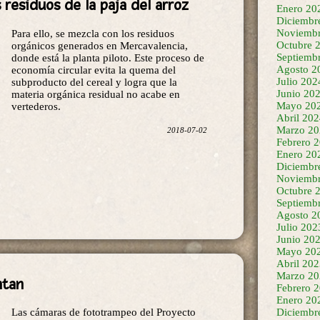
residuos de la paja del arroz
Enero 20
Diciembr
Noviembr
Para ello, se mezcla con los residuos
Octubre 
orgánicos generados en Mercavalencia,
Septiemb
donde está la planta piloto. Este proceso de
Agosto 2
economía circular evita la quema del
Julio 202
subproducto del cereal y logra que la
Junio 20
materia orgánica residual no acabe en
Mayo 20
vertederos.
Abril 20
Marzo 20
2018-07-02
Febrero 
Enero 20
Diciembr
Noviembr
Octubre 
Septiemb
Agosto 2
Julio 202
Junio 20
Mayo 20
Abril 20
Marzo 20
ntan
Febrero 
Enero 20
Diciembr
Las cámaras de fototrampeo del Proyecto