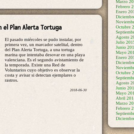
Marzo 20
Febrero 
Enero 20
Diciembr
Noviembr
el Plan Alerta Tortuga
Octubre 
Septiemb
Agosto 2
El pasado miércoles se pudo instalar, por
Julio 201
primera vez, un marcador satelital, dentro
Junio 20
del Plan Alerta Tortuga, a una tortuga
Mayo 20
marina que intentaba desovar en una playa
Enero 20
valenciana. Es el segundo avistamiento de
Diciembr
la temporada. Existe una Red de
Noviembr
Voluntarios cuyo objetivo es observar la
Octubre 
costa y avisar si detectan ejemplares o
Septiemb
rastros.
Agosto 2
Junio 20
2018-06-30
Mayo 20
Abril 20
Marzo 20
Febrero 
Septiemb
Diciembr