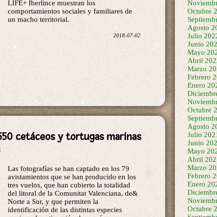
Noviembr
LIFE+ Iberlince muestran los
Octubre 
comportamientos sociales y familiares de
Septiemb
un macho territorial.
Agosto 2
Julio 202
2018-07-02
Junio 20
Mayo 20
Abril 20
Marzo 20
Febrero 
Enero 20
Diciembr
Noviembr
Octubre 
Septiemb
Agosto 2
650 cetáceos y tortugas marinas
Julio 202
Junio 20
Mayo 20
Abril 20
Marzo 20
Las fotografías se han captado en los 79
Febrero 
avistamientos que se han producido en los
Enero 20
tres vuelos, que han cubierto la totalidad
Diciembr
del litoral de la Comunitat Valenciana, de&
Noviembr
Norte a Sur, y que permiten la
Octubre 
identificación de las distintas especies
Septiemb