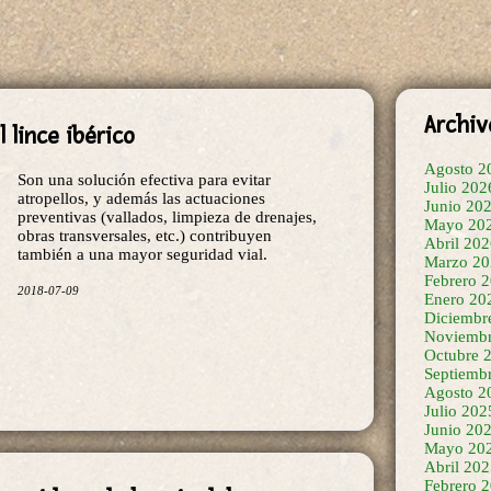
Archiv
 lince ibérico
Agosto 2
Son una solución efectiva para evitar
Julio 202
atropellos, y además las actuaciones
Junio 20
preventivas (vallados, limpieza de drenajes,
Mayo 20
obras transversales, etc.) contribuyen
Abril 20
también a una mayor seguridad vial.
Marzo 20
Febrero 
2018-07-09
Enero 20
Diciembr
Noviembr
Octubre 
Septiemb
Agosto 2
Julio 202
Junio 20
Mayo 20
Abril 20
Febrero 