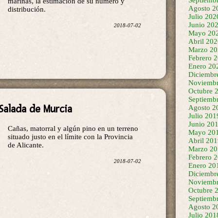
marinas, la estimación de su número y
Agosto 2
distribución.
Julio 202
Junio 20
2018-07-02
Mayo 20
Abril 20
Marzo 20
Febrero 
Enero 20
Diciembr
Noviembr
Octubre 
Septiemb
Salada de Murcia
Agosto 2
Julio 201
Junio 20
Cañas, matorral y algún pino en un terreno
Mayo 20
situado justo en el límite con la Provincia
Abril 20
de Alicante.
Marzo 20
Febrero 
2018-07-02
Enero 20
Diciembr
Noviembr
Octubre 
Septiemb
Agosto 2
Julio 201