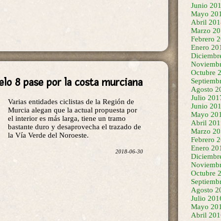
Junio 20
Mayo 20
Abril 20
Marzo 20
Febrero 
Enero 20
Diciembr
Noviembr
Octubre 
elo 8 pase por la costa murciana
Septiemb
Agosto 2
Julio 201
Varias entidades ciclistas de la Región de
Junio 20
Murcia alegan que la actual propuesta por
Mayo 20
el interior es más larga, tiene un tramo
Abril 20
bastante duro y desaprovecha el trazado de
Marzo 20
la Vía Verde del Noroeste.
Febrero 
Enero 20
2018-06-30
Diciembr
Noviembr
Octubre 
Septiemb
Agosto 2
Julio 201
Mayo 20
Abril 20