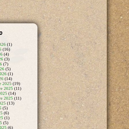
o
026
(1)
6
(16)
26
(4)
26
(3)
26
(7)
26
(5)
2026
(1)
26
(14)
e 2025
(19)
e 2025
(11)
2025
(14)
re 2025
(11)
025
(13)
5
(5)
25
(6)
25
(1)
25
(5)
2025
(6)