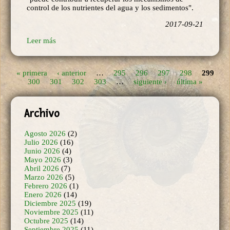
2017-09-21
Leer más
« primera
‹ anterior
…
295
296
297
298
299
Páginas
300
301
302
303
…
siguiente ›
última »
Archivo
Agosto 2026
(2)
Julio 2026
(16)
Junio 2026
(4)
Mayo 2026
(3)
Abril 2026
(7)
Marzo 2026
(5)
Febrero 2026
(1)
Enero 2026
(14)
Diciembre 2025
(19)
Noviembre 2025
(11)
Octubre 2025
(14)
Septiembre 2025
(11)