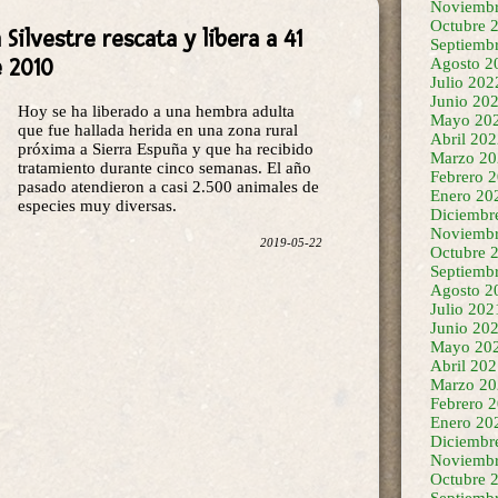
Noviembr
Silvestre rescata y libera a 41
Octubre 
Septiemb
e 2010
Agosto 2
Julio 202
Junio 20
Hoy se ha liberado a una hembra adulta
Mayo 20
que fue hallada herida en una zona rural
Abril 20
próxima a Sierra Espuña y que ha recibido
Marzo 20
tratamiento durante cinco semanas. El año
Febrero 
pasado atendieron a casi 2.500 animales de
Enero 20
especies muy diversas.
Diciembr
Noviembr
2019-05-22
Octubre 
Septiemb
Agosto 2
Julio 202
Junio 20
Mayo 20
Abril 20
Marzo 20
Febrero 
Enero 20
Diciembr
Noviembr
Octubre 
Septiemb