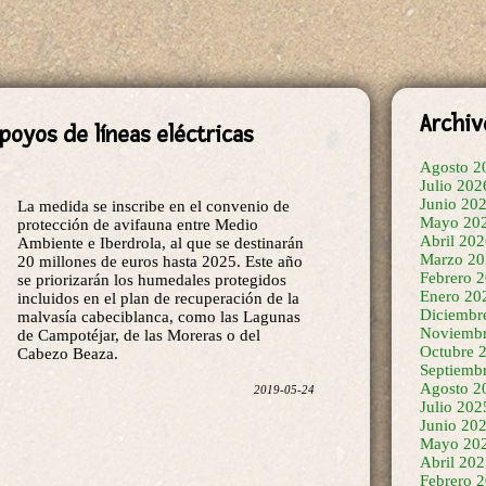
Archiv
poyos de líneas eléctricas
Agosto 2
Julio 202
Junio 20
La medida se inscribe en el convenio de
Mayo 20
protección de avifauna entre Medio
Abril 20
Ambiente e Iberdrola, al que se destinarán
Marzo 20
20 millones de euros hasta 2025. Este año
Febrero 
se priorizarán los humedales protegidos
Enero 20
incluidos en el plan de recuperación de la
Diciembr
malvasía cabeciblanca, como las Lagunas
Noviembr
de Campotéjar, de las Moreras o del
Octubre 
Cabezo Beaza.
Septiemb
Agosto 2
2019-05-24
Julio 202
Junio 20
Mayo 20
Abril 20
Febrero 