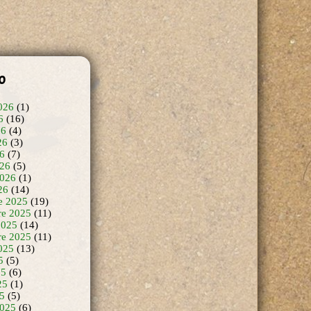
o
026
(1)
6
(16)
26
(4)
26
(3)
26
(7)
26
(5)
2026
(1)
26
(14)
e 2025
(19)
e 2025
(11)
2025
(14)
re 2025
(11)
025
(13)
5
(5)
25
(6)
25
(1)
25
(5)
2025
(6)