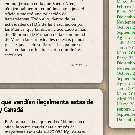
en una jornada en la que Víctor Arce,
Marzo 20
técnico palmerero, contó los entresijos del
Febrero 
oficio y mostró una colección de
Enero 20
herramientas. Todo ello, dentro de las
Diciembr
actividades del Día de las Fascinación por
Noviembr
las Plantas, que también ha acercado a más
Octubre 
de 200 niños de Primaria de la Comunidad
Septiemb
de Murcia las curiosidades de estas plantas
Agosto 2
y las especies de su tierra. “Las palmeras
Julio 201
nos ayudan a reír”, ha escrito uno de los
Junio 20
escolares.
Mayo 20
Enero 20
Diciembr
2019-05-20
Noviembr
Octubre 
Septiemb
Agosto 2
Junio 20
Mayo 20
s que vendían ilegalmente astas de
Abril 20
Marzo 20
y Canadá
Febrero 
Septiemb
Diciembr
El Seprona estima que en los últimos cinco
años, la venta fraudulenta a través de
mayoristas asciende a 425.088 Kg. de este
material, que en destino se transformaba en