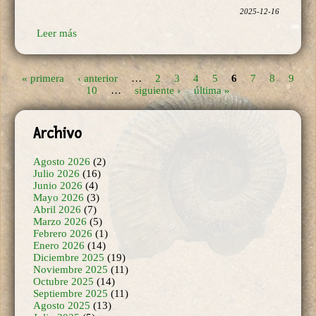
« primera
‹ anterior
…
2
3
4
5
6
7
8
9
Páginas
10
…
siguiente ›
última »
Archivo
Agosto 2026
(2)
Julio 2026
(16)
Junio 2026
(4)
Mayo 2026
(3)
Abril 2026
(7)
Marzo 2026
(5)
Febrero 2026
(1)
Enero 2026
(14)
Diciembre 2025
(19)
Noviembre 2025
(11)
Octubre 2025
(14)
Septiembre 2025
(11)
Agosto 2025
(13)
Julio 2025
(5)
Junio 2025
(6)
Mayo 2025
(1)
Abril 2025
(5)
Febrero 2025
(6)