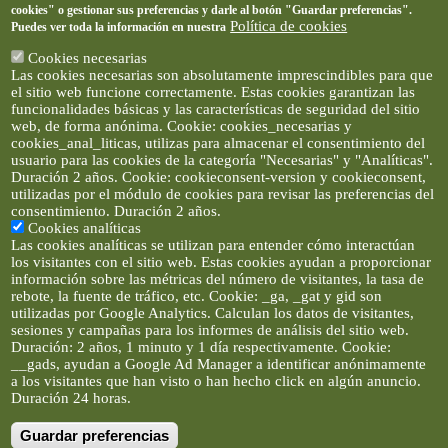
cookies" o gestionar sus preferencias y darle al botón "Guardar preferencias".
Política de cookies
Puedes ver toda la información en nuestra
Cookies necesarias
Las cookies necesarias son absolutamente imprescindibles para que
el sitio web funcione correctamente. Estas cookies garantizan las
funcionalidades básicas y las características de seguridad del sitio
web, de forma anónima. Cookie: cookies_necesarias y
cookies_anal_liticas, utilizas para almacenar el consentimiento del
usuario para las cookies de la categoría "Necesarias" y "Analíticas".
Duración 2 años. Cookie: cookieconsent-version y cookieconsent,
utilizadas por el módulo de cookies para revisar las preferencias del
consentimiento. Duración 2 años.
Cookies analíticas
Las cookies analíticas se utilizan para entender cómo interactúan
los visitantes con el sitio web. Estas cookies ayudan a proporcionar
información sobre las métricas del número de visitantes, la tasa de
rebote, la fuente de tráfico, etc. Cookie: _ga, _gat y gid son
utilizadas por Google Analytics. Calculan los datos de visitantes,
sesiones y campañas para los informes de análisis del sitio web.
Duración: 2 años, 1 minuto y 1 día respectivamente. Cookie:
__gads, ayudan a Google Ad Manager a identificar anónimamente
a los visitantes que han visto o han hecho click en algún anuncio.
Duración 24 horas.
Guardar preferencias
Artículos e imágenes son propiedad de elclickverde ©. No se