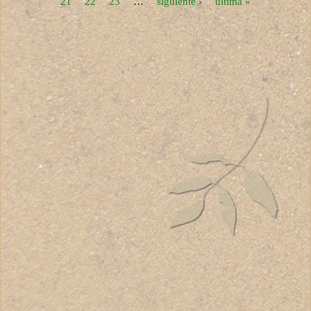
21
22
23
…
siguiente ›
última »