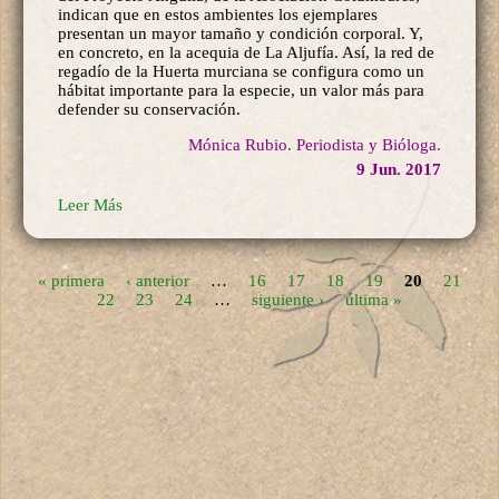
indican que en estos ambientes los ejemplares
presentan un mayor tamaño y condición corporal. Y,
en concreto, en la acequia de La Aljufía. Así, la red de
regadío de la Huerta murciana se configura como un
hábitat importante para la especie, un valor más para
defender su conservación.
Mónica Rubio. Periodista y Bióloga.
9 Jun. 2017
Leer Más
« primera
‹ anterior
…
16
17
18
19
20
21
22
23
24
…
siguiente ›
última »