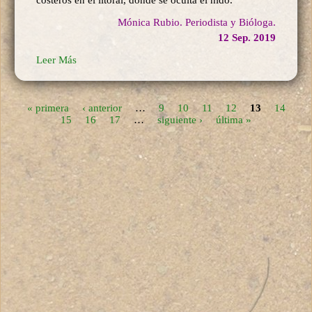
costeros en el litoral, donde se oculta el nido.
Mónica Rubio. Periodista y Bióloga.
12 Sep. 2019
Leer Más
« primera
‹ anterior
…
9
10
11
12
13
14
15
16
17
…
siguiente ›
última »