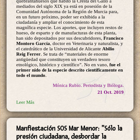
quebrantahuesos que habitó la Cresta del Gallo a
mediados del siglo XIX ya está en posesión de la
Comunidad Autónoma de la Región de Murcia para,
en un futuro próximo, poder ser exhibida a la
ciudadanía y ampliar el conocimiento de esta
magnífica especie. Los aportes, que incluyen restos de
hueso, de esparto y de manufacturas de esta planta,
han sido depositados por sus descubridores,
Francisco
Montoro García
, doctor en Veterinaria y naturalista, y
el catedrático de la Universidad de Alicante
Abilio
Reig Ferrer
. Se trata de “materiales de enorme
antigüedad que constituyen un verdadero tesoro
etnológico, histórico y científico”. No en vano,
fue el
primer nido de la especie descrito científicamente en
todo el mundo
.
Mónica Rubio. Periodista y Bióloga.
21 Oct. 2019
Leer Más
Manfiestación SOS Mar Menor: "Sólo la
presión ciudadana, desbordar la