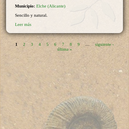
Municipio:
Elche (Alicante)
Sencillo y natural.
Leer más
1
2
3
4
5
6
7
8
9
…
siguiente ›
Páginas
última »