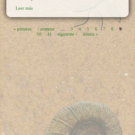
Leer más
« primera
‹ anterior
…
3
4
5
6
7
8
9
Páginas
10
11
siguiente ›
última »