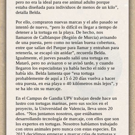
pero no era la ideal para ese animal adulto porque
estaba diseñada para individuos de menos de un kilo”,
detalla Belda.
Por ello, compraron nuevas marcas y el año pasado se
intentó de nuevo, “pero lo difícil es llegar a tiempo de
detener a la tortuga en la playa. De hecho, nos
llamaron de Calblanque (Región de Murcia) avisando
de una puesta, pero como no tenían buena cobertura,
entre que salían del Parque para llamar y entraban para
retenerla, se escapó sin anidar”, recuerda Belda.
Igualmente, el jueves pasado salió una tortuga en
Mataró, pero no avisaron o se avisó tarde, y cuando
llegaron los especialistas ya había hecho el nido y se
había ido. Belda lamenta que “esa tortuga
probablemente de aquí a 15 ó 20 días vuelva a hacer
otra puesta, en esa playa o 40 kilómetros más lejos”, y
se ha ido sin su marcaje.
En el Campus de Gandia UPV trabajan desde hace un
lustro con tortugas marinas, pero sus socios en el
proyecto, la Universidad de Valencia, lleva unos 20
años. “Nos juntamos nosotros, que estábamos
desarrollando tecnología de marcaje, con ellos que son
los expertos en tortugas. Nosotros habíamos trabajado
con otros animales pero nunca con estas especies. En
2013 decidimos empezar a marcar crías de tortugas y