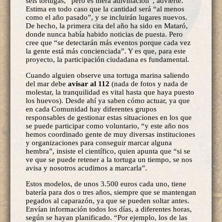
seis tortugas, “pero es mera adivinación”, advierte.
Estima en todo caso que la cantidad será “al menos
como el año pasado”, y se incluirán lugares nuevos.
De hecho, la primera cita del año ha sido en Mataró,
donde nunca había habido noticias de puesta. Pero
cree que “se detectarán más eventos porque cada vez
la gente está más concienciada”. Y es que, para este
proyecto, la participación ciudadana es fundamental.
Cuando alguien observe una tortuga marina saliendo
del mar debe
avisar al 112
(nada de fotos y nada de
molestar, la tranquilidad es vital hasta que haya puesto
los huevos). Desde ahí ya saben cómo actuar, ya que
en cada Comunidad hay diferentes grupos
responsables de gestionar estas situaciones en los que
se puede participar como voluntario, “y este año nos
hemos coordinado gente de muy diversas instituciones
y organizaciones para conseguir marcar alguna
hembra”, insiste el científico, quien apunta que “si se
ve que se puede retener a la tortuga un tiempo, se nos
avisa y nosotros acudimos a marcarla”.
Estos modelos, de unos 3.500 euros cada uno, tiene
batería para dos o tres años, siempre que se mantengan
pegados al caparazón, ya que se pueden soltar antes.
Envían información todos los días, a diferentes horas,
según se hayan planificado. “Por ejemplo, los de las