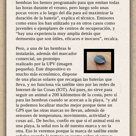
hembras los hemos programado para que emitan todas
las horas durante el verano, pero luego solo unas
pocas veces a lo largo del día para así maximizar la
duración de la batería”, explica el técnico. Emisores
como estos los han utilizado ya en otros casos como
juveniles o ejemplares de centros de recuperación, y
“hay una experiencia muy amplia detrás que
demuestra que son útiles, eficaces e inocuos”, recalca.
Pero, a una de las hembras le
instalarán, además del marcador
comercial, un prototipo
realizado por la UPV (imagen
pequeña). Este dispositivo es
mucho más económico, dispone
de una placas solares que recargan las baterías que
lleva, y no funciona vía satélite sino por las redes de
Internet de las Cosas (IOT). Así pues, no sirve para
seguir un animal a 200 kilómetros de la costa, pero sí
para las hembras cuando se acercan a la playa, “y ahí
la podemos localizar mucho mejor porque tiene un
GPS que las otras marcas no llevan, además de
sensores de temperatura, movimiento, actividad y
cosas así.. De hecho, confío en que si el animal está en
una playa, la señal nos la dé nuestra marca y no la
otra. Eso lo veremos porque la marca de satélite emite