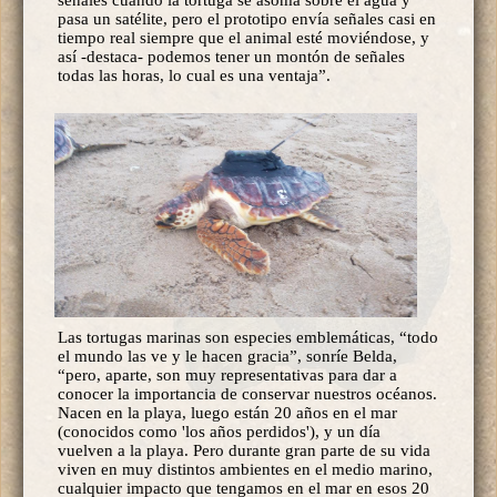
señales cuando la tortuga se asoma sobre el agua y
pasa un satélite, pero el prototipo envía señales casi en
tiempo real siempre que el animal esté moviéndose, y
así -destaca- podemos tener un montón de señales
todas las horas, lo cual es una ventaja”.
Las tortugas marinas son especies emblemáticas, “todo
el mundo las ve y le hacen gracia”, sonríe Belda,
“pero, aparte, son muy representativas para dar a
conocer la importancia de conservar nuestros océanos.
Nacen en la playa, luego están 20 años en el mar
(conocidos como 'los años perdidos'), y un día
vuelven a la playa. Pero durante gran parte de su vida
viven en muy distintos ambientes en el medio marino,
cualquier impacto que tengamos en el mar en esos 20