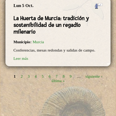
Lun 5 Oct.
La Huerta de Murcia: tradición y
sostenibilidad de un regadío
milenario
Municipio:
Murcia
Conferencias, mesas redondas y salidas de campo.
Leer más
1
2
3
4
5
6
7
8
9
…
siguiente ›
Páginas
última »