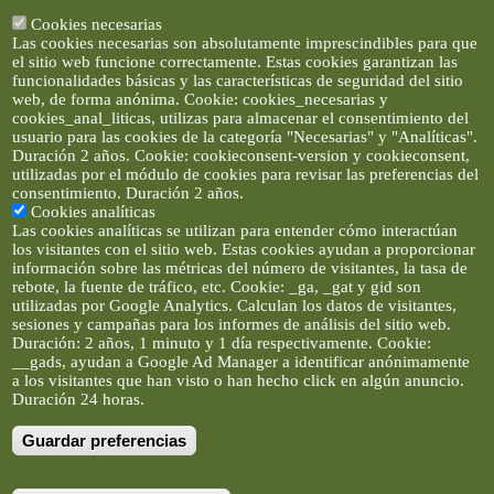
Cookies necesarias
Las cookies necesarias son absolutamente imprescindibles para que
el sitio web funcione correctamente. Estas cookies garantizan las
funcionalidades básicas y las características de seguridad del sitio
web, de forma anónima. Cookie: cookies_necesarias y
cookies_anal_liticas, utilizas para almacenar el consentimiento del
usuario para las cookies de la categoría "Necesarias" y "Analíticas".
Duración 2 años. Cookie: cookieconsent-version y cookieconsent,
utilizadas por el módulo de cookies para revisar las preferencias del
consentimiento. Duración 2 años.
Cookies analíticas
Las cookies analíticas se utilizan para entender cómo interactúan
los visitantes con el sitio web. Estas cookies ayudan a proporcionar
información sobre las métricas del número de visitantes, la tasa de
rebote, la fuente de tráfico, etc. Cookie: _ga, _gat y gid son
utilizadas por Google Analytics. Calculan los datos de visitantes,
sesiones y campañas para los informes de análisis del sitio web.
Duración: 2 años, 1 minuto y 1 día respectivamente. Cookie:
__gads, ayudan a Google Ad Manager a identificar anónimamente
a los visitantes que han visto o han hecho click en algún anuncio.
Duración 24 horas.
Guardar preferencias
Artículos e imágenes son propiedad de elclickverde ©. No se
permite la difusión de los textos ni imágenes sin permiso de
elclickverde, y siempre habrá que enlazar expresamente el