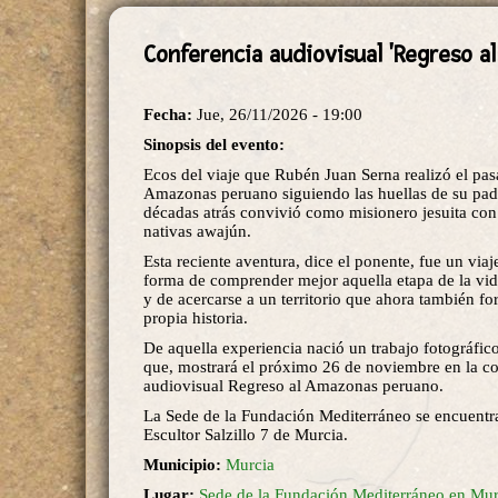
Conferencia audiovisual 'Regreso a
Fecha:
Jue, 26/11/2026 - 19:00
Sinopsis del evento:
Ecos del viaje que Rubén Juan Serna realizó el pas
Amazonas peruano siguiendo las huellas de su pad
décadas atrás convivió como misionero jesuita co
nativas awajún.
Esta reciente aventura, dice el ponente, fue un viaj
forma de comprender mejor aquella etapa de la vid
y de acercarse a un territorio que ahora también fo
propia historia.
De aquella experiencia nació un trabajo fotográfi
que, mostrará el próximo 26 de noviembre en la c
audiovisual Regreso al Amazonas peruano.
La Sede de la Fundación Mediterráneo se encuentra
Escultor Salzillo 7 de Murcia.
Municipio:
Murcia
Lugar:
Sede de la Fundación Mediterráneo en Mur