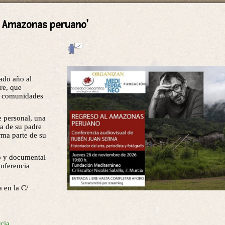
l Amazonas peruano'
ado año al
re, que
n comunidades
e personal, una
a de su padre
rma parte de su
co y documental
onferencia
 en la C/
cia