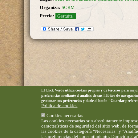
Organiza:
SGRM
Precio:
Gratuita
El Click Verde utiliza cookies propias y de terceros para mej
preferencias mediante el análisis de sus hábitos de navegació
gestionar sus preferencias y darle al botón "Guardar prefere
Política de cookies
Cookies necesarias
Las cookies necesarias son absolutamente impresci
características de seguridad del sitio web, de for
las cookies de la categoría "Necesarias" y "Analí
las preferencias del consentimiento. Duración 2 a