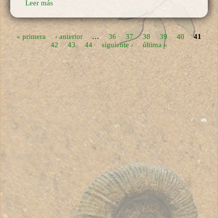
Leer más
« primera
‹ anterior
…
36
37
38
39
40
41
Páginas
42
43
44
siguiente ›
última »