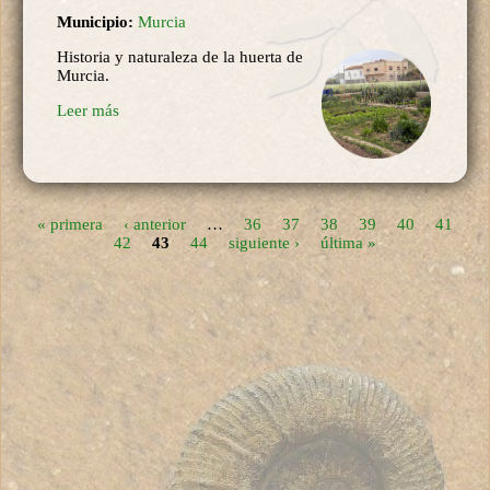
Municipio:
Murcia
Historia y naturaleza de la huerta de
Murcia.
Leer más
« primera
‹ anterior
…
36
37
38
39
40
41
Páginas
42
43
44
siguiente ›
última »