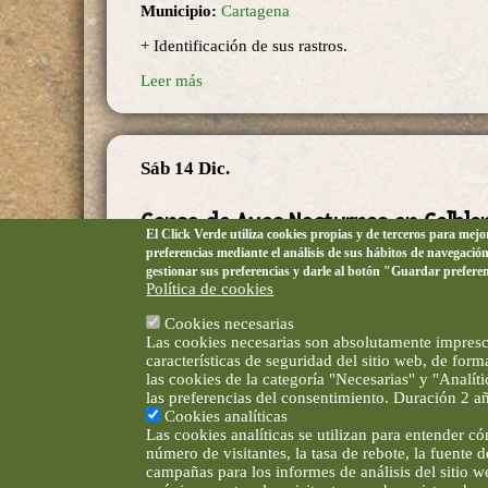
Municipio:
Cartagena
+ Identificación de sus rastros.
Leer más
Sáb 14 Dic.
Censo de Aves Nocturnas en Calbl
El Click Verde utiliza cookies propias y de terceros para mej
preferencias mediante el análisis de sus hábitos de navegació
Municipio:
Cartagena
gestionar sus preferencias y darle al botón "Guardar prefere
Política de cookies
No requiere experiencia.
Cookies necesarias
Leer más
Las cookies necesarias son absolutamente impresci
características de seguridad del sitio web, de for
las cookies de la categoría "Necesarias" y "Analí
las preferencias del consentimiento. Duración 2 a
« primera
‹ anterior
…
4
Cookies analíticas
Páginas
Las cookies analíticas se utilizan para entender c
número de visitantes, la tasa de rebote, la fuente 
campañas para los informes de análisis del sitio