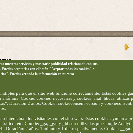
anque
orar nuestros servicios y mostrarle publicidad relacionada con sus
n. Puedes aceptarlas con el botón "Aceptar todas las cookies" o
ncias". Puedes ver toda la información en nuestra
ndibles para que el sitio web funcione correctamente. Estas cookies gar
ma anónima. Cookie: cookies_necesarias y cookies_anal_liticas, utilizas
ticas". Duración 2 años. Cookie: cookieconsent-version y cookieconsent, 
ños.
5
6
7
8
9
10
11
12
…
siguiente ›
última »
ómo interactúan los visitantes con el sitio web. Estas cookies ayudan a p
de tráfico, etc. Cookie: _ga, _gat y gid son utilizadas por Google Analytic
 web. Duración: 2 años, 1 minuto y 1 día respectivamente. Cookie: __ga