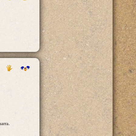
harra.