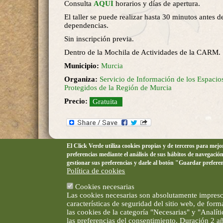
Consulta
AQUÍ
horarios y días de apertura.
El taller se puede realizar hasta 30 minutos antes de
dependencias.
Sin inscripción previa.
Dentro de la Mochila de Actividades de la CARM.
Municipio:
Murcia
Organiza:
Servicio de Información de los Espacio
Protegidos de la Región de Murcia
Precio:
Gratuita
El Click Verde utiliza cookies propias y de terceros para mej
preferencias mediante el análisis de sus hábitos de navegació
gestionar sus preferencias y darle al botón "Guardar prefere
Política de cookies
Cookies necesarias
Las cookies necesarias son absolutamente impresci
características de seguridad del sitio web, de for
las cookies de la categoría "Necesarias" y "Analí
las preferencias del consentimiento. Duración 2 a