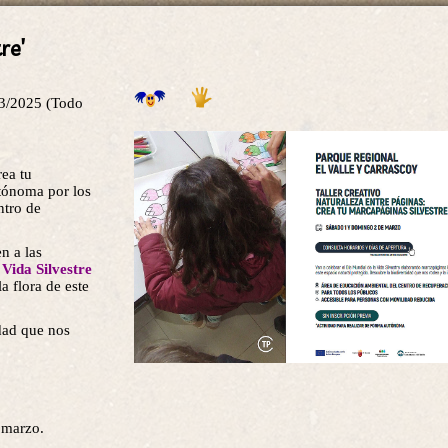
re'
3/2025 (Todo
rea tu
utónoma por los
ntro de
n a las
 Vida Silvestre
a flora de este
dad que nos
e marzo.