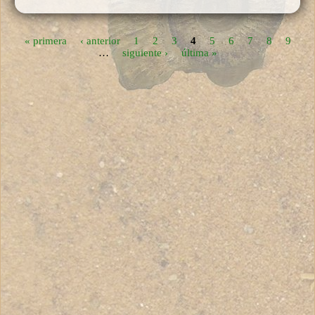
« primera
‹ anterior
1
2
3
4
5
6
7
8
9
Páginas
…
siguiente ›
última »