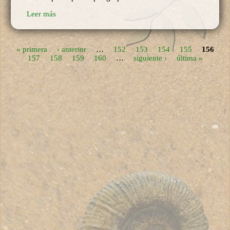
Leer más
« primera
‹ anterior
…
152
153
154
155
156
Páginas
157
158
159
160
…
siguiente ›
última »