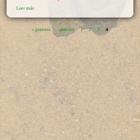
Leer más
« primera
‹ anterior
1
2
3
4
Páginas