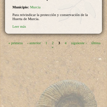
Municipio:
Murcia
Para reivindicar la protección y conservación de la
Huerta de Murcia.
Leer más
« primera
‹ anterior
1
2
3
4
siguiente ›
última
Páginas
»