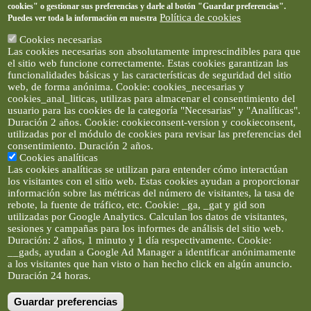
cookies" o gestionar sus preferencias y darle al botón "Guardar preferencias".
Política de cookies
Puedes ver toda la información en nuestra
Cookies necesarias
Las cookies necesarias son absolutamente imprescindibles para que
el sitio web funcione correctamente. Estas cookies garantizan las
funcionalidades básicas y las características de seguridad del sitio
web, de forma anónima. Cookie: cookies_necesarias y
cookies_anal_liticas, utilizas para almacenar el consentimiento del
usuario para las cookies de la categoría "Necesarias" y "Analíticas".
Duración 2 años. Cookie: cookieconsent-version y cookieconsent,
utilizadas por el módulo de cookies para revisar las preferencias del
consentimiento. Duración 2 años.
Cookies analíticas
Las cookies analíticas se utilizan para entender cómo interactúan
los visitantes con el sitio web. Estas cookies ayudan a proporcionar
información sobre las métricas del número de visitantes, la tasa de
rebote, la fuente de tráfico, etc. Cookie: _ga, _gat y gid son
utilizadas por Google Analytics. Calculan los datos de visitantes,
sesiones y campañas para los informes de análisis del sitio web.
Duración: 2 años, 1 minuto y 1 día respectivamente. Cookie:
__gads, ayudan a Google Ad Manager a identificar anónimamente
a los visitantes que han visto o han hecho click en algún anuncio.
Duración 24 horas.
Guardar preferencias
Artículos e imágenes son propiedad de elclickverde ©. No se