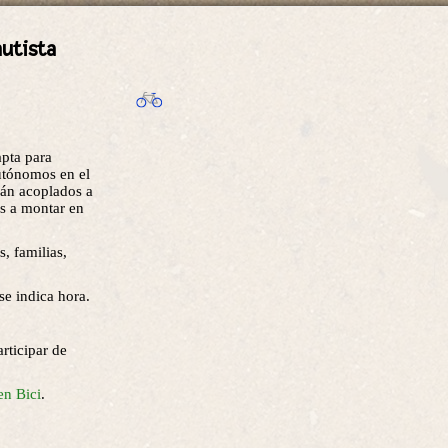
autista
apta para
utónomos en el
rán acoplados a
as a montar en
s, familias,
se indica hora.
rticipar de
en Bici
.