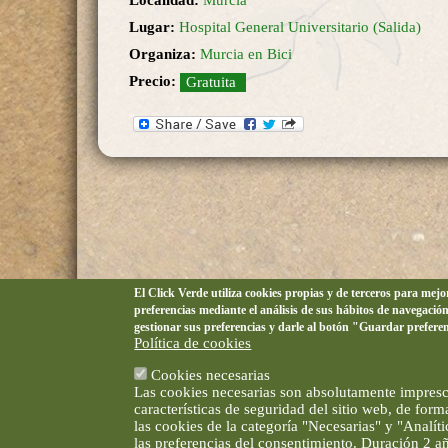
Localidad:
Murcia
Lugar:
Hospital General Universitario (Salida)
Organiza:
Murcia en Bici
Precio:
Gratuita
El Click Verde utiliza cookies propias y de terceros para mej
preferencias mediante el análisis de sus hábitos de navegació
gestionar sus preferencias y darle al botón "Guardar prefere
Política de cookies
Cookies necesarias
Las cookies necesarias son absolutamente impresci
características de seguridad del sitio web, de for
las cookies de la categoría "Necesarias" y "Analí
las preferencias del consentimiento. Duración 2 a