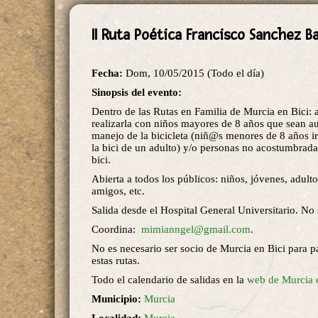
II Ruta Poética Francisco Sanchez B
Fecha:
Dom, 10/05/2015 (Todo el día)
Sinopsis del evento:
Dentro de las Rutas en Familia de Murcia en Bici: 
realizarla con niños mayores de 8 años que sean a
manejo de la bicicleta (niñ@s menores de 8 años i
la bici de un adulto) y/o personas no acostumbrad
bici.
Abierta a todos los públicos: niños, jóvenes, adulto
amigos, etc.
Salida desde el Hospital General Universitario. No 
Coordina:
mimianngel@gmail.com
.
No es necesario ser socio de Murcia en Bici para pa
estas rutas.
Todo el calendario de salidas en la
web de Murcia 
Municipio:
Murcia