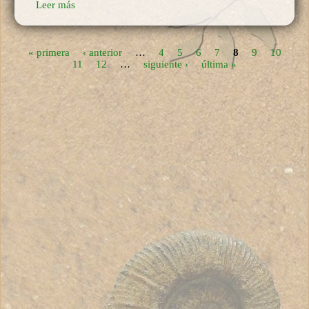
Leer más
« primera
‹ anterior
…
4
5
6
7
8
9
10
Páginas
11
12
…
siguiente ›
última »