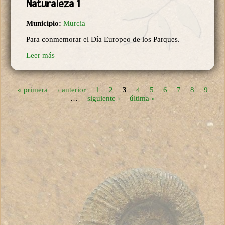
Naturaleza 1
Municipio:
Murcia
Para conmemorar el Día Europeo de los Parques.
Leer más
« primera
‹ anterior
1
2
3
4
5
6
7
8
9
Páginas
…
siguiente ›
última »