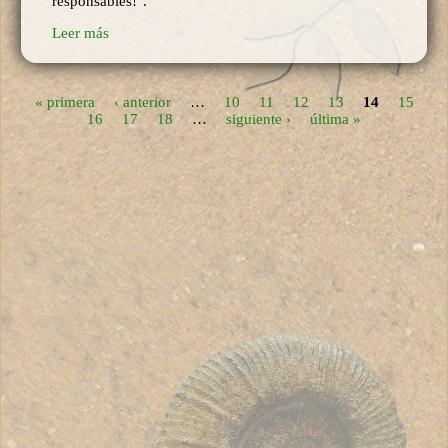
responsables!".
Leer más
« primera
‹ anterior
…
10
11
12
13
14
15
Páginas
16
17
18
…
siguiente ›
última »