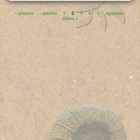
« primera
‹ anterior
1
2
3
4
5
siguiente ›
Páginas
última »