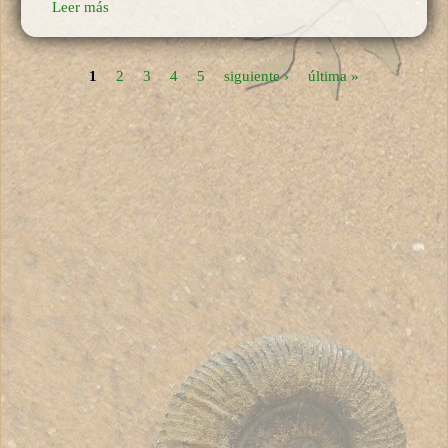
Leer más
1
2
3
4
5
siguiente ›
última »
Páginas