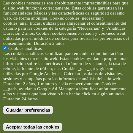
Las cookies necesarias son absolutamente imprescindibles para que
el sitio web funcione correctamente. Estas cookies garantizan las
funcionalidades básicas y las características de seguridad del sitio
web, de forma anónima. Cookie: cookies_necesarias y
cookies_anal_liticas, utilizas para almacenar el consentimiento del
usuario para las cookies de la categoría "Necesarias" y "Analíticas".
Duración 2 años. Cookie: cookieconsent-version y cookieconsent,
utilizadas por el módulo de cookies para revisar las preferencias del
consentimiento. Duración 2 años.
Cookies analíticas
Las cookies analíticas se utilizan para entender cómo interactúan
los visitantes con el sitio web. Estas cookies ayudan a proporcionar
información sobre las métricas del número de visitantes, la tasa de
rebote, la fuente de tráfico, etc. Cookie: _ga, _gat y gid son
utilizadas por Google Analytics. Calculan los datos de visitantes,
sesiones y campañas para los informes de análisis del sitio web.
Duración: 2 años, 1 minuto y 1 día respectivamente. Cookie:
__gads, ayudan a Google Ad Manager a identificar anónimamente
a los visitantes que han visto o han hecho click en algún anuncio.
Duración 24 horas.
Guardar preferencias
Artículos e imágenes son propiedad de elclickverde ©. No se
permite la difusión de los textos ni imágenes sin permiso de
elclickverde, y siempre habrá que enlazar expresamente el
contenido de este portal. (Ver
Aviso Legal
)
Aceptar todas las cookies