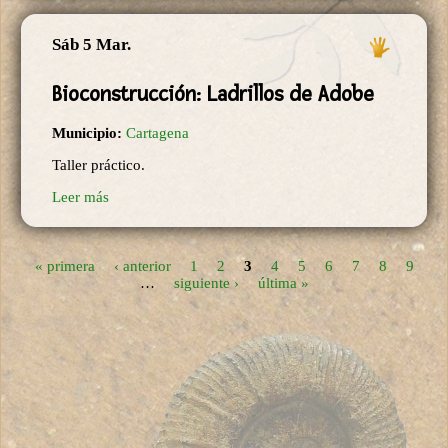
Sáb 5 Mar.
Bioconstrucción: Ladrillos de Adobe
Municipio:
Cartagena
Taller práctico.
Leer más
« primera
‹ anterior
1
2
3
4
5
6
7
8
9
Páginas
…
siguiente ›
última »