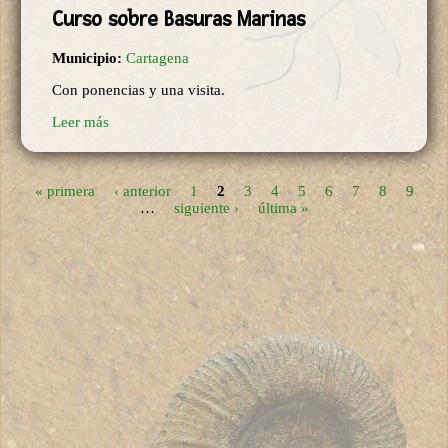
Curso sobre Basuras Marinas
Municipio:
Cartagena
Con ponencias y una visita.
Leer más
« primera
‹ anterior
1
2
3
4
5
6
7
8
9
Páginas
…
siguiente ›
última »