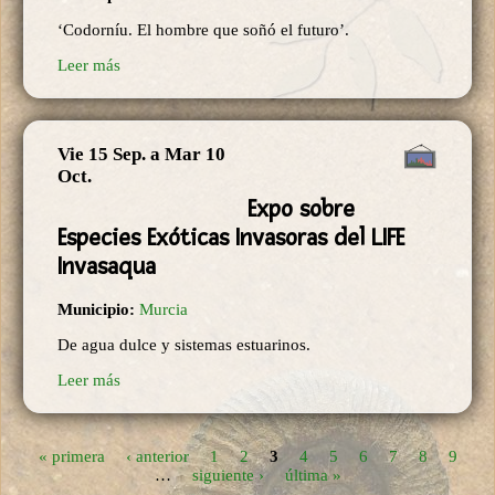
‘Codorníu. El hombre que soñó el futuro’.
Leer más
Vie 15 Sep.
a
Mar 10
Oct.
Expo sobre
Especies Exóticas Invasoras del LIFE
Invasaqua
Municipio:
Murcia
De agua dulce y sistemas estuarinos.
Leer más
« primera
‹ anterior
1
2
3
4
5
6
7
8
9
Páginas
…
siguiente ›
última »