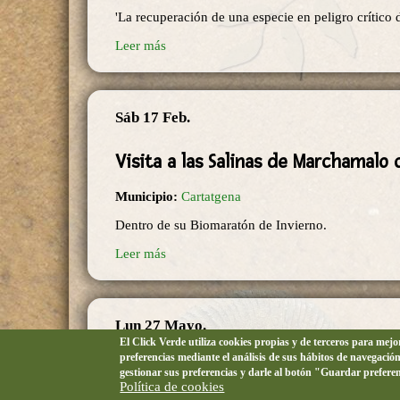
'La recuperación de una especie en peligro crítico d
Leer más
Sáb 17 Feb.
Visita a las Salinas de Marchamalo 
Municipio:
Cartatgena
Dentro de su Biomaratón de Invierno.
Leer más
Lun 27 Mayo.
El Click Verde utiliza cookies propias y de terceros para mej
preferencias mediante el análisis de sus hábitos de navegació
Itinerario ambiental: Interpretando
gestionar sus preferencias y darle al botón "Guardar prefere
Política de cookies