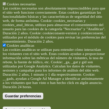
Cookies necesarias
Las cookies necesarias son absolutamente imprescindibles para que
el sitio web funcione correctamente. Estas cookies garantizan las
funcionalidades básicas y las características de seguridad del sitio
web, de forma anónima. Cookie: cookies_necesarias y
cookies_anal_liticas, utilizas para almacenar el consentimiento del
usuario para las cookies de la categoría "Necesarias" y "Analíticas".
Duración 2 años. Cookie: cookieconsent-version y cookieconsent,
utilizadas por el módulo de cookies para revisar las preferencias del
consentimiento. Duración 2 años.
Cookies analíticas
Las cookies analíticas se utilizan para entender cómo interactúan
los visitantes con el sitio web. Estas cookies ayudan a proporcionar
información sobre las métricas del número de visitantes, la tasa de
rebote, la fuente de tráfico, etc. Cookie: _ga, _gat y gid son
utilizadas por Google Analytics. Calculan los datos de visitantes,
sesiones y campañas para los informes de análisis del sitio web.
Duración: 2 años, 1 minuto y 1 día respectivamente. Cookie:
__gads, ayudan a Google Ad Manager a identificar anónimamente
a los visitantes que han visto o han hecho click en algún anuncio.
Duración 24 horas.
Guardar preferencias
Artículos e imágenes son propiedad de elclickverde ©. No se
permite la difusión de los textos ni imágenes sin permiso de
elclickverde, y siempre habrá que enlazar expresamente el
contenido de este portal. (Ver
Aviso Legal
)