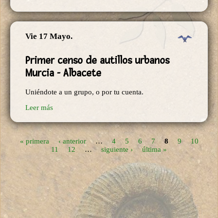
Vie 17 Mayo.
Primer censo de autillos urbanos
Murcia - Albacete
Uniéndote a un grupo, o por tu cuenta.
Leer más
« primera
‹ anterior
…
4
5
6
7
8
9
10
Páginas
11
12
…
siguiente ›
última »