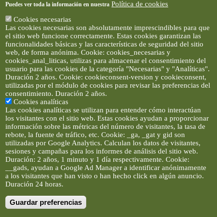
Política de cookies
Puedes ver toda la información en nuestra
Cookies necesarias
Las cookies necesarias son absolutamente imprescindibles para que
el sitio web funcione correctamente. Estas cookies garantizan las
funcionalidades básicas y las características de seguridad del sitio
web, de forma anónima. Cookie: cookies_necesarias y
cookies_anal_liticas, utilizas para almacenar el consentimiento del
usuario para las cookies de la categoría "Necesarias" y "Analíticas".
Duración 2 años. Cookie: cookieconsent-version y cookieconsent,
utilizadas por el módulo de cookies para revisar las preferencias del
consentimiento. Duración 2 años.
Cookies analíticas
Las cookies analíticas se utilizan para entender cómo interactúan
los visitantes con el sitio web. Estas cookies ayudan a proporcionar
información sobre las métricas del número de visitantes, la tasa de
rebote, la fuente de tráfico, etc. Cookie: _ga, _gat y gid son
utilizadas por Google Analytics. Calculan los datos de visitantes,
sesiones y campañas para los informes de análisis del sitio web.
Duración: 2 años, 1 minuto y 1 día respectivamente. Cookie:
__gads, ayudan a Google Ad Manager a identificar anónimamente
a los visitantes que han visto o han hecho click en algún anuncio.
Duración 24 horas.
Guardar preferencias
Artículos e imágenes son propiedad de elclickverde ©. No se
permite la difusión de los textos ni imágenes sin permiso de