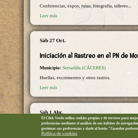
Conferencias, expos, rutas, fotografïa, talleres...
Leer más
Sáb 27 Oct.
Iniciación al Rastreo en el PN de M
Municipio:
Serradilla (CÁCERES)
Huellas, excrementos y otros rastros.
Leer más
Sáb 1 Abr.
El Click Verde utiliza cookies propias y de terceros para mej
preferencias mediante el análisis de sus hábitos de navegació
Iniciación al anillamiento científic
gestionar sus preferencias y darle al botón "Guardar prefere
Política de cookies