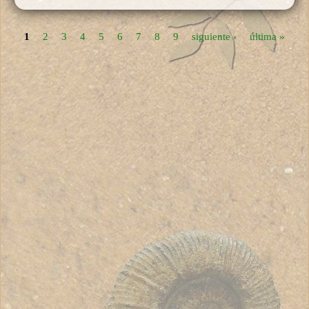
1
2
3
4
5
6
7
8
9
siguiente ›
última »
Páginas