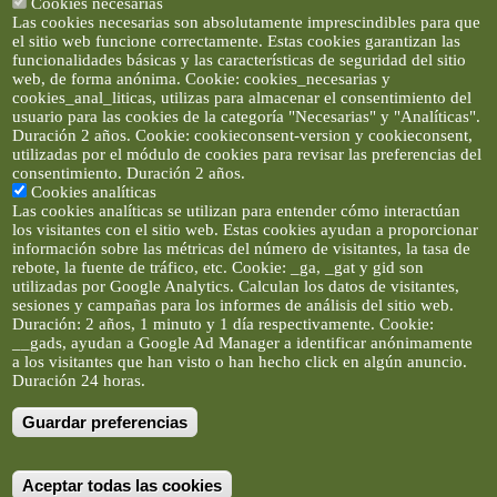
Cookies necesarias
Las cookies necesarias son absolutamente imprescindibles para que
el sitio web funcione correctamente. Estas cookies garantizan las
funcionalidades básicas y las características de seguridad del sitio
web, de forma anónima. Cookie: cookies_necesarias y
cookies_anal_liticas, utilizas para almacenar el consentimiento del
usuario para las cookies de la categoría "Necesarias" y "Analíticas".
Duración 2 años. Cookie: cookieconsent-version y cookieconsent,
utilizadas por el módulo de cookies para revisar las preferencias del
consentimiento. Duración 2 años.
Cookies analíticas
Las cookies analíticas se utilizan para entender cómo interactúan
los visitantes con el sitio web. Estas cookies ayudan a proporcionar
información sobre las métricas del número de visitantes, la tasa de
rebote, la fuente de tráfico, etc. Cookie: _ga, _gat y gid son
utilizadas por Google Analytics. Calculan los datos de visitantes,
sesiones y campañas para los informes de análisis del sitio web.
Duración: 2 años, 1 minuto y 1 día respectivamente. Cookie:
__gads, ayudan a Google Ad Manager a identificar anónimamente
a los visitantes que han visto o han hecho click en algún anuncio.
Duración 24 horas.
Guardar preferencias
Artículos e imágenes son propiedad de elclickverde ©. No se
permite la difusión de los textos ni imágenes sin permiso de
elclickverde, y siempre habrá que enlazar expresamente el
contenido de este portal. (Ver
Aviso Legal
)
Aceptar todas las cookies