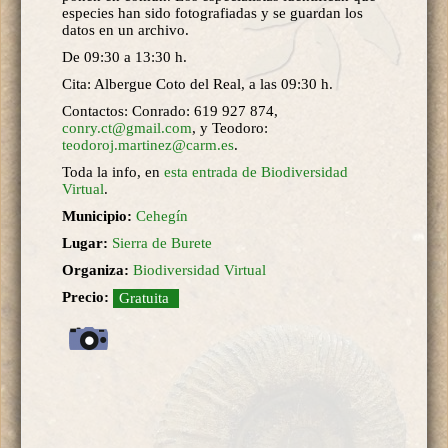
especies han sido fotografiadas y se guardan los
datos en un archivo.
De 09:30 a 13:30 h.
Cita: Albergue Coto del Real, a las 09:30 h.
Contactos: Conrado: 619 927 874,
conry.ct@gmail.com
, y Teodoro:
teodoroj.martinez@carm.es
.
Toda la info, en
esta entrada de Biodiversidad
Virtual
.
Municipio:
Cehegín
Lugar:
Sierra de Burete
Organiza:
Biodiversidad Virtual
Precio:
Gratuita