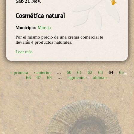
Sáb 21 Nov.
Cosmética natural
Municipio:
Murcia
Por el mismo precio de una crema comercial te
llevarás 4 productos naturales.
Leer más
« primera
‹ anterior
…
60
61
62
63
64
65
Páginas
66
67
68
…
siguiente ›
última »