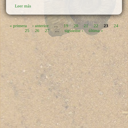
Leer más
« primera
‹ anterior
…
19
20
21
22
23
24
Páginas
25
26
27
…
siguiente ›
última »