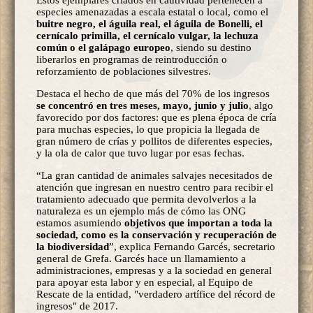
especies amenazadas a escala estatal o local, como el
buitre negro, el águila real, el águila de Bonelli, el
cernícalo primilla, el cernícalo vulgar, la lechuza
común o el galápago europeo
, siendo su destino
liberarlos en programas de reintroducción o
reforzamiento de poblaciones silvestres.
Destaca el hecho de que más del 70% de los ingresos
se concentró en tres meses, mayo, junio y julio
, algo
favorecido por dos factores: que es plena época de cría
para muchas especies, lo que propicia la llegada de
gran número de crías y pollitos de diferentes especies,
y la ola de calor que tuvo lugar por esas fechas.
“La gran cantidad de animales salvajes necesitados de
atención que ingresan en nuestro centro para recibir el
tratamiento adecuado que permita devolverlos a la
naturaleza es un ejemplo más de cómo las ONG
estamos asumiendo
objetivos que importan a toda la
sociedad, como es la conservación y recuperación de
la biodiversidad
”, explica Fernando Garcés, secretario
general de Grefa. Garcés hace un llamamiento a
administraciones, empresas y a la sociedad en general
para apoyar esta labor y en especial, al Equipo de
Rescate de la entidad, "verdadero artífice del récord de
ingresos" de 2017.