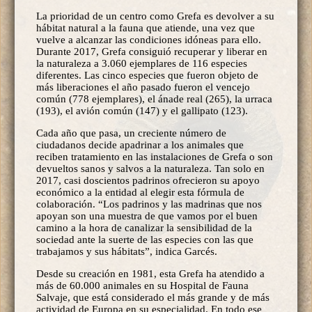
La prioridad de un centro como Grefa es devolver a su
hábitat natural a la fauna que atiende, una vez que
vuelve a alcanzar las condiciones idóneas para ello.
Durante 2017, Grefa consiguió recuperar y liberar en
la naturaleza a 3.060 ejemplares de 116 especies
diferentes. Las cinco especies que fueron objeto de
más liberaciones el año pasado fueron el vencejo
común (778 ejemplares), el ánade real (265), la urraca
(193), el avión común (147) y el gallipato (123).
Cada año que pasa, un creciente número de
ciudadanos decide apadrinar a los animales que
reciben tratamiento en las instalaciones de Grefa o son
devueltos sanos y salvos a la naturaleza. Tan solo en
2017, casi doscientos padrinos ofrecieron su apoyo
económico a la entidad al elegir esta fórmula de
colaboración. “Los padrinos y las madrinas que nos
apoyan son una muestra de que vamos por el buen
camino a la hora de canalizar la sensibilidad de la
sociedad ante la suerte de las especies con las que
trabajamos y sus hábitats”, indica Garcés.
Desde su creación en 1981, esta Grefa ha atendido a
más de 60.000 animales en su Hospital de Fauna
Salvaje, que está considerado el más grande y de más
actividad de Europa en su especialidad. En todo ese