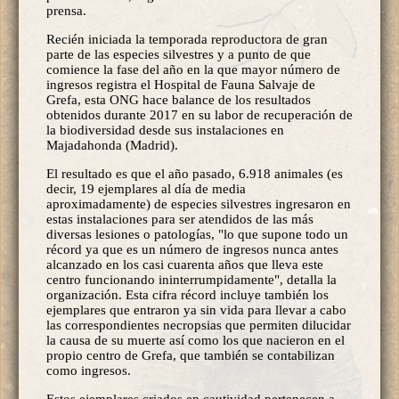
prensa.
Recién iniciada la temporada reproductora de gran
parte de las especies silvestres y a punto de que
comience la fase del año en la que mayor número de
ingresos registra el Hospital de Fauna Salvaje de
Grefa, esta ONG hace balance de los resultados
obtenidos durante 2017 en su labor de recuperación de
la biodiversidad desde sus instalaciones en
Majadahonda (Madrid).
El resultado es que el año pasado, 6.918 animales (es
decir, 19 ejemplares al día de media
aproximadamente) de especies silvestres ingresaron en
estas instalaciones para ser atendidos de las más
diversas lesiones o patologías, "lo que supone todo un
récord ya que es un número de ingresos nunca antes
alcanzado en los casi cuarenta años que lleva este
centro funcionando ininterrumpidamente", detalla la
organización. Esta cifra récord incluye también los
ejemplares que entraron ya sin vida para llevar a cabo
las correspondientes necropsias que permiten dilucidar
la causa de su muerte así como los que nacieron en el
propio centro de Grefa, que también se contabilizan
como ingresos.
Estos ejemplares criados en cautividad pertenecen a