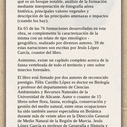
qué es un bosque notable, análisis de la formación
mediante interpretación de fotografía aérea
histórica, principales valores vegetales y
descripción de las principales amenazas e impactos
(cuando los hay).
En 65 de las 76 formaciones desarrolladas en esta
obra, se complementa la caracterización de la
misma con un relato de tipo etnológico -
geográfico, realizado por diversos autores. 39 de
estas narraciones son escritas por Jesús López
García, coautor del libro.
Asimismo, existe un capítulo completo acerca de la
fauna vertebrada de todo el territorio y otro sobre
insectos forestales.
El libro está firmado por dos autores de reconocido
prestigio. Félix Carrillo López es doctor en Biología
y profesor del departamento de Ciencias
Ambientales y Recursos Naturales de la
Universidad de Alicante. Autor o coautor de 15
libros sobre flora, fauna, ecología, conservación y
gestión del medio natural, entre otras ocupaciones
ha sido también asesor especialista en Botánica
durante más de veinte años en la Dirección General
de Medio Natural de la Región de Murcia. Jesús
López García es profesor de Geografía e Historia y