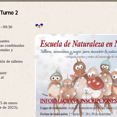
 Turno 2
 - 09:30
pantes
ivas combinadas
ntales y
ón de talleres
uirir
 al
y 5 de enero
re de 2023).