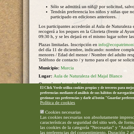
Sólo se admitirá un niñ@ por solicitud, sal
Tendrán preferencia los niños y niñas que n
participado en ediciones anteriores.
Los participantes accederán al Aula de Naturaleza 
recogerá a los peques en la Glorieta (frente al Ayun
09:30 h, y se les dejará en el mismo lugar sobre la
Plazas limitadas. Inscripción en
info@ecopatrimoni
del día 11 de diciembre, indicando: nombre compl
menores / Edad del menor / Nombre del adulto res
Teléfono de contacto / y turno para el que se solicit
Municipio:
Murcia
Lugar:
Aula de Naturaleza del Majal Blanco
Organiza:
Ayto. de Murcia
El Click Verde utiliza cookies propias y de terceros para mej
Precio:
Gratuita
preferencias mediante el análisis de sus hábitos de navegació
gestionar sus preferencias y darle al botón "Guardar prefere
Política de cookies
Cookies necesarias
Las cookies necesarias son absolutamente impresci
características de seguridad del sitio web, de for
las cookies de la categoría "Necesarias" y "Analí
las preferencias del consentimiento. Duración 2 a