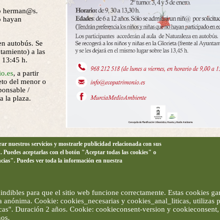
vo herman@s.
o hayan
en autobús. Se
tamiento) a las
s 13:45 h.
o.es
, a partir
eto del menor o
ponsable /
a la plaza.
orar nuestros servicios y mostrarle publicidad relacionada con sus
n. Puedes aceptarlas con el botón "Aceptar todas las cookies" o
ncias". Puedes ver toda la información en nuestra
ndibles para que el sitio web funcione correctamente. Estas cookies gar
ma anónima. Cookie: cookies_necesarias y cookies_anal_liticas, utilizas
ticas". Duración 2 años. Cookie: cookieconsent-version y cookieconsent, 
ños.