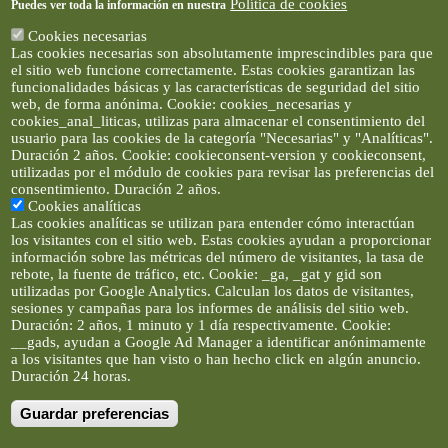
Política de cookies
Puedes ver toda la información en nuestra
Cookies necesarias
Las cookies necesarias son absolutamente imprescindibles para que
el sitio web funcione correctamente. Estas cookies garantizan las
funcionalidades básicas y las características de seguridad del sitio
web, de forma anónima. Cookie: cookies_necesarias y
cookies_anal_liticas, utilizas para almacenar el consentimiento del
usuario para las cookies de la categoría "Necesarias" y "Analíticas".
Duración 2 años. Cookie: cookieconsent-version y cookieconsent,
utilizadas por el módulo de cookies para revisar las preferencias del
consentimiento. Duración 2 años.
Cookies analíticas
Las cookies analíticas se utilizan para entender cómo interactúan
los visitantes con el sitio web. Estas cookies ayudan a proporcionar
información sobre las métricas del número de visitantes, la tasa de
rebote, la fuente de tráfico, etc. Cookie: _ga, _gat y gid son
utilizadas por Google Analytics. Calculan los datos de visitantes,
sesiones y campañas para los informes de análisis del sitio web.
Duración: 2 años, 1 minuto y 1 día respectivamente. Cookie:
__gads, ayudan a Google Ad Manager a identificar anónimamente
a los visitantes que han visto o han hecho click en algún anuncio.
Duración 24 horas.
Guardar preferencias
Artículos e imágenes son propiedad de elclickverde ©. No se
permite la difusión de los textos ni imágenes sin permiso de