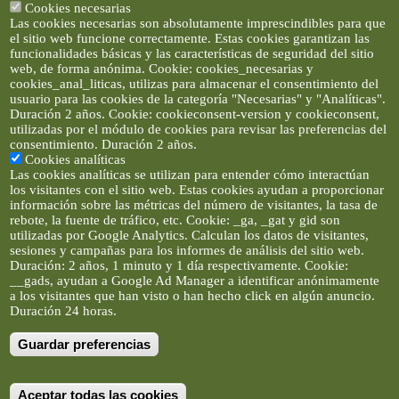
Cookies necesarias
Las cookies necesarias son absolutamente imprescindibles para que
el sitio web funcione correctamente. Estas cookies garantizan las
funcionalidades básicas y las características de seguridad del sitio
web, de forma anónima. Cookie: cookies_necesarias y
cookies_anal_liticas, utilizas para almacenar el consentimiento del
usuario para las cookies de la categoría "Necesarias" y "Analíticas".
Duración 2 años. Cookie: cookieconsent-version y cookieconsent,
utilizadas por el módulo de cookies para revisar las preferencias del
consentimiento. Duración 2 años.
Cookies analíticas
Las cookies analíticas se utilizan para entender cómo interactúan
los visitantes con el sitio web. Estas cookies ayudan a proporcionar
información sobre las métricas del número de visitantes, la tasa de
rebote, la fuente de tráfico, etc. Cookie: _ga, _gat y gid son
utilizadas por Google Analytics. Calculan los datos de visitantes,
sesiones y campañas para los informes de análisis del sitio web.
Duración: 2 años, 1 minuto y 1 día respectivamente. Cookie:
__gads, ayudan a Google Ad Manager a identificar anónimamente
a los visitantes que han visto o han hecho click en algún anuncio.
Duración 24 horas.
Guardar preferencias
Artículos e imágenes son propiedad de elclickverde ©. No se
permite la difusión de los textos ni imágenes sin permiso de
elclickverde, y siempre habrá que enlazar expresamente el
contenido de este portal. (Ver
Aviso Legal
)
Aceptar todas las cookies